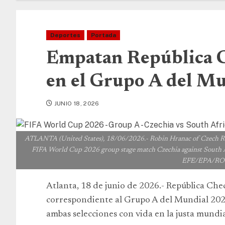
Deportes
Portada
Empatan República C
en el Grupo A del M
JUNIO 18, 2026
ATLANTA (United States), 18/06/2026.- Robin Hranac of Czech Repu
FIFA World Cup 2026 group stage match Czechia against South Af
EFE/EPA/R
Atlanta, 18 de junio de 2026.- República Ch
correspondiente al Grupo A del Mundial 2026,
ambas selecciones con vida en la justa mundi