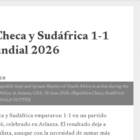
heca y Sudáfrica 1-1
undial 2026
blic (top) and Iqraam Rayners of South Africa in action during the
rica, in Atlanta, USA, 18 June 2026. (República Checa, Sudáfrica)
ONALD WITTEK
eca y Sudáfrica empataron 1-1 en un partido
 celebrado en Atlanta. El resultado deja a
alista, aunque con la necesidad de sumar más