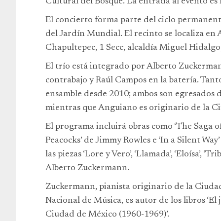
Cultural del Bosque. La entrada al evento es l
El concierto forma parte del ciclo permanen
del Jardín Mundial. El recinto se localiza en
Chapultepec, 1 Secc, alcaldía Miguel Hidalgo
El trío está integrado por Alberto Zuckerma
contrabajo y Raúl Campos en la batería. Ta
ensamble desde 2010; ambos son egresados d
mientras que Anguiano es originario de la C
El programa incluirá obras como ‘The Saga o
Peacocks’ de Jimmy Rowles e ‘In a Silent Way
las piezas ‘Lore y Vero’, ‘Llamada’, ‘Eloísa’, ‘T
Alberto Zuckermann.
Zuckermann, pianista originario de la Ciuda
Nacional de Música, es autor de los libros ‘El j
Ciudad de México (1960-1969)’.