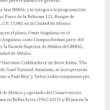
ibre para el público en general.
te Jazz INBAL y se integra a la programación
 Av. Paseo de la Reforma 111, Bosque de
, C.P. 11580, en la Ciudad de México.
nn en el piano, Omar Anguiano en el
nto Anguiano como Campos forman parte del
e la Escuela Superior de Música del INBAL,
iudad de México.
f Harrison Crabfeathers’ de Steve Kuhn, ‘The
’ de Josef Zawinul. Asimismo, se interpretarán
ributo a Paul Bley’ y ‘Delta’, todas compuestas por
d de México y egresado del Conservatorio
azz en Bellas Artes (1962-2011)’ y ‘El jazz en la