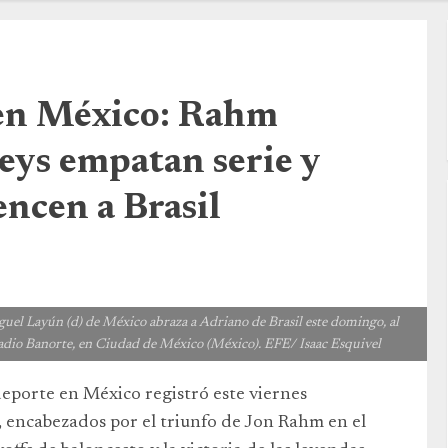
 en México: Rahm
eys empatan serie y
encen a Brasil
ún (d) de México abraza a Adriano de Brasil este domingo, al
tadio Banorte, en Ciudad de México (México). EFE/ Isaac Esquivel
eporte en México registró este viernes
s, encabezados por el triunfo de Jon Rahm en el