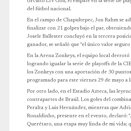
circuito LIV Golf, el empate en la serie de pla
del fútbol nacional.
En el campo de Chapultepec, Jon Rahm se adju
finalizar con 21 golpes bajo el par, obteniend
Josele Ballester concluyó en la tercera posi
ganador, se señaló que “el único valor seguro
En la Arena Zonkeys, el equipo local derrot
logrando igualar la serie de playoffs de la C
los Zonkeys con una aportación de 30 puntos.
programado para este viernes 29 de mayo a la
Por otro lado, en el Estadio Azteca, las leyen
contrapartes de Brasil. Los goles del combi
Peralta y Luis Hernández, mientras que Adri
Ronaldinho, presente en el evento, declaró: 
Querétaro, una etapa muy linda de mi vida; q