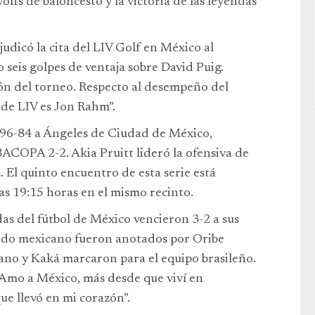
yoffs de baloncesto y la victoria de las leyendas
dicó la cita del LIV Golf en México al
o seis golpes de ventaja sobre David Puig.
ción del torneo. Respecto al desempeño del
 de LIV es Jon Rahm”.
ó 96-84 a Ángeles de Ciudad de México,
IBACOPA 2-2. Akia Pruitt lideró la ofensiva de
 El quinto encuentro de esta serie está
s 19:15 horas en el mismo recinto.
das del fútbol de México vencieron 3-2 a sus
nado mexicano fueron anotados por Oribe
ano y Kaká marcaron para el equipo brasileño.
“Amo a México, más desde que viví en
ue llevó en mi corazón”.