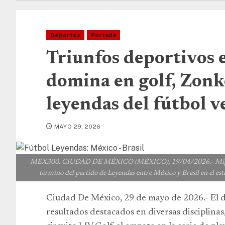
Deportes
Portada
Triunfos deportivos
domina en golf, Zonk
leyendas del fútbol v
MAYO 29, 2026
MEX300. CIUDAD DE MÉXICO (MÉXICO), 19/04/2026.- Miguel Lay
termino del partido de Leyendas entre México y Brasil en el es
Ciudad De México, 29 de mayo de 2026.- El d
resultados destacados en diversas disciplina