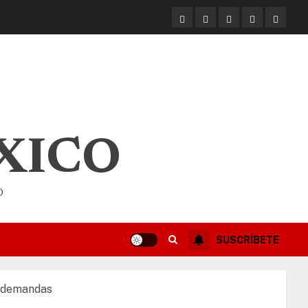
XICO
O
SUSCRÍBETE
s demandas