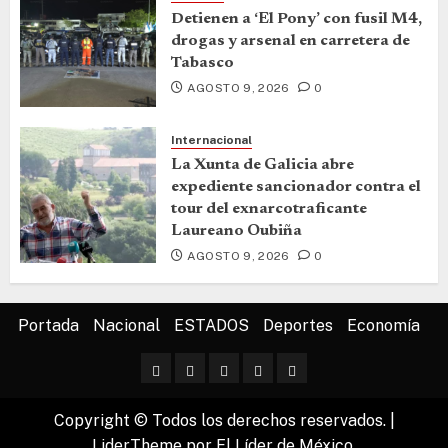
Detienen a ‘El Pony’ con fusil M4,
drogas y arsenal en carretera de
Tabasco
AGOSTO 9, 2026
0
Internacional
La Xunta de Galicia abre
expediente sancionador contra el
tour del exnarcotraficante
Laureano Oubiña
AGOSTO 9, 2026
0
Portada
Nacional
ESTADOS
Deportes
Economía
Copyright © Todos los derechos reservados.
|
LiderTheme
por El Líder de México.