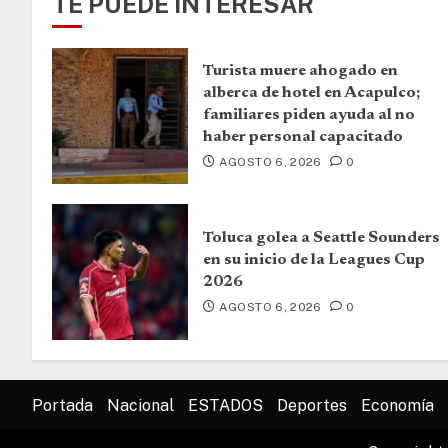
TE PUEDE INTERESAR
Turista muere ahogado en
alberca de hotel en Acapulco;
familiares piden ayuda al no
haber personal capacitado
AGOSTO 6, 2026
0
Toluca golea a Seattle Sounders
en su inicio de la Leagues Cup
2026
AGOSTO 6, 2026
0
Portada
Nacional
ESTADOS
Deportes
Economía