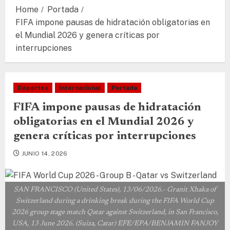
Home
Portada
FIFA impone pausas de hidratación obligatorias en
el Mundial 2026 y genera críticas por
interrupciones
Deportes
Internacional
Portada
FIFA impone pausas de hidratación
obligatorias en el Mundial 2026 y
genera críticas por interrupciones
JUNIO 14, 2026
SAN FRANCISCO (United States), 13/06/2026.- Granit Xhaka of
Switzerland during a drinking break during the FIFA World Cup
2026 group stage match Qatar against Switzerland, in San Francisco,
USA, 13 June 2026. (Suiza, Catar) EFE/EPA/BENJAMIN FANJOY