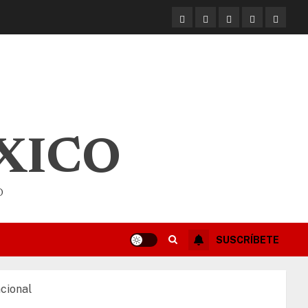
XICO
O
SUSCRÍBETE
cional