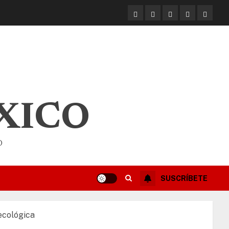
XICO
O
SUSCRÍBETE
 ecológica