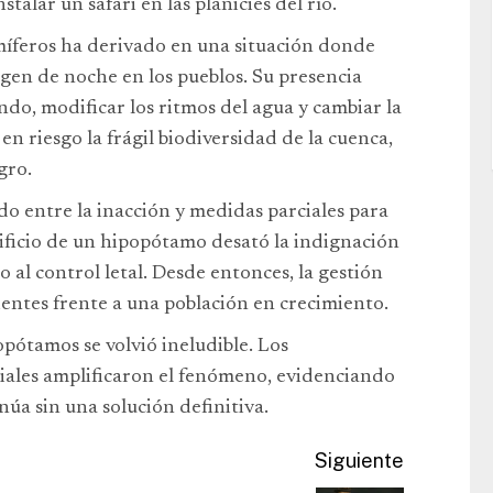
talar un safari en las planicies del río.
íferos ha derivado en una situación donde
gen de noche en los pueblos. Su presencia
ondo, modificar los ritmos del agua y cambiar la
en riesgo la frágil biodiversidad de la cuenca,
gro.
do entre la inacción y medidas parciales para
rificio de un hipopótamo desató la indignación
co al control letal. Desde entonces, la gestión
icientes frente a una población en crecimiento.
opótamos se volvió ineludible. Los
ociales amplificaron el fenómeno, evidenciando
núa sin una solución definitiva.
Siguiente