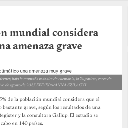
ón mundial considera
una amenaza grave
eferner, bajo la montaña más alta de Alemania, la Zugspitze, cerca de
chivo de agosto de 2025.EFE/EPA/ANNA SZILAGYI
75% de la población mundial considera que el
 bastante grave’, según los resultados de una
egister y la consultora Gallup. El estudio se
 cabo en 140 países.