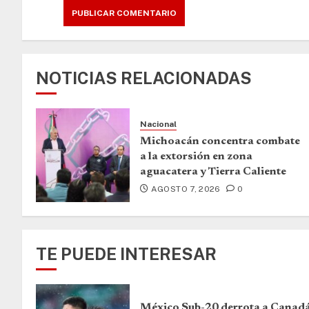
NOTICIAS RELACIONADAS
Nacional
Michoacán concentra combate
a la extorsión en zona
aguacatera y Tierra Caliente
AGOSTO 7, 2026
0
TE PUEDE INTERESAR
México Sub-20 derrota a Canad