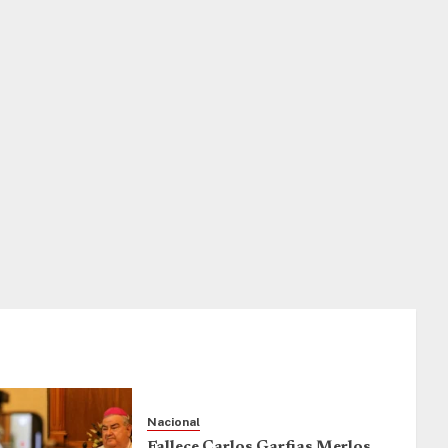
Nacional
Fallece Carlos Garfias Merlos,