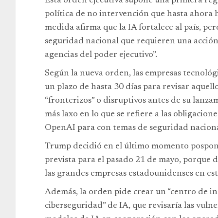
Esta orden ejecutiva supone una primera re
política de no intervención que hasta ahora h
medida afirma que la IA fortalece al país, p
seguridad nacional que requieren una acció
agencias del poder ejecutivo”.
Según la nueva orden, las empresas tecnoló
un plazo de hasta 30 días para revisar aquel
“fronterizos” o disruptivos antes de su lanzam
más laxo en lo que se refiere a las obligacio
OpenAI para con temas de seguridad naciona
Trump decidió en el último momento posponer
prevista para el pasado 21 de mayo, porque d
las grandes empresas estadounidenses en est
Además, la orden pide crear un “centro de i
ciberseguridad” de IA, que revisaría las vuln