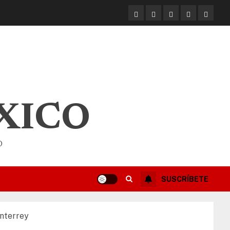
XICO
O
SUSCRÍBETE
onterrey