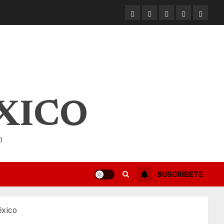
XICO
O
SUSCRÍBETE
éxico