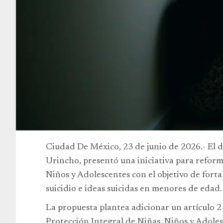
Ciudad De México, 23 de junio de 2026.- El
Urincho, presentó una iniciativa para reform
Niños y Adolescentes con el objetivo de forta
suicidio e ideas suicidas en menores de edad.
La propuesta plantea adicionar un artículo 2 
Protección Integral de Niñas, Niños y Adole