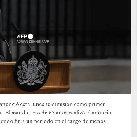
 anunció este lunes su dimisión como primer
sta. El mandatario de 63 años realizó el anuncio
endo fin a un periodo en el cargo de menos