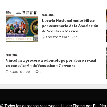
Nacional
Lotería Nacional emite billete
por centenario de la Asociación
de Scouts en México
AGOSTO 7, 2026
0
Nacional
Vinculan a proceso a odontólogo por abuso sexual
en consultorio de Venustiano Carranza
AGOSTO 7, 2026
0
© Todos los derechos reservados.
|
LiderTheme
por El Líder