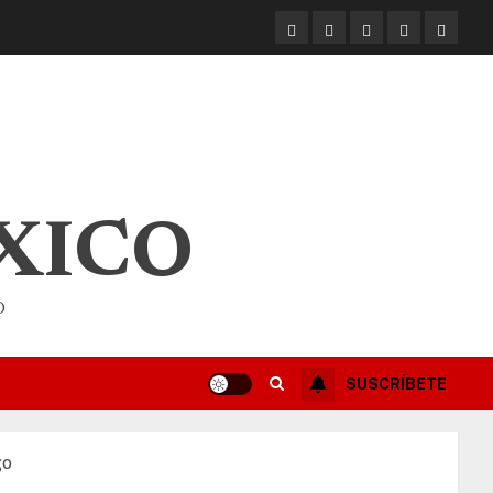
XICO
O
SUSCRÍBETE
go