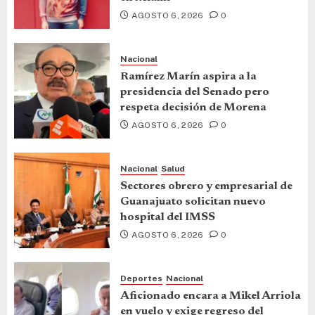
AGOSTO 6, 2026
0
Nacional
Ramírez Marín aspira a la
presidencia del Senado pero
respeta decisión de Morena
AGOSTO 6, 2026
0
Nacional
Salud
Sectores obrero y empresarial de
Guanajuato solicitan nuevo
hospital del IMSS
AGOSTO 6, 2026
0
Deportes
Nacional
Aficionado encara a Mikel Arriola
en vuelo y exige regreso del