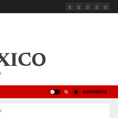
XICO
O
SUSCRÍBETE
’