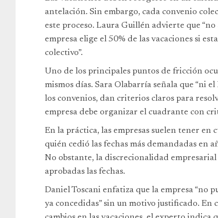
antelación. Sin embargo, cada convenio colec
este proceso. Laura Guillén advierte que “no
empresa elige el 50% de las vacaciones si est
colectivo”.
Uno de los principales puntos de fricción oc
mismos días. Sara Olabarría señala que “ni el
los convenios, dan criterios claros para resolv
empresa debe organizar el cuadrante con crit
En la práctica, las empresas suelen tener en c
quién cedió las fechas más demandadas en añ
No obstante, la discrecionalidad empresarial t
aprobadas las fechas.
Daniel Toscani enfatiza que la empresa “no p
ya concedidas” sin un motivo justificado. En
cambios en las vacaciones, el experto indica qu