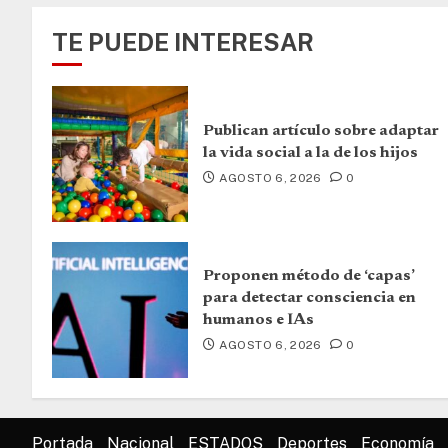
TE PUEDE INTERESAR
Publican artículo sobre adaptar
la vida social a la de los hijos
AGOSTO 6, 2026
0
Proponen método de ‘capas’
para detectar consciencia en
humanos e IAs
AGOSTO 6, 2026
0
Portada
Nacional
ESTADOS
Deportes
Economía