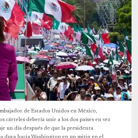
 embajador de Estados Unidos en México,
s cárteles debería unir a los dos países en vez
aje un día después de que la presidenta
 dura hacia Washington en un mitin en el