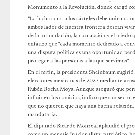
Monumento a la Revolución, donde cargó cont
“La lucha contra los cárteles debe unirnos, n
ambos lados de nuestra frontera desean vivir
de la intimidación, la corrupción y el miedo 
enfatizó que “cada momento dedicado a conve
una disputa política es una oportunidad perd
proteger a las personas a las que servimos”.
En el mitin, la presidenta Sheinbaum sugirió 
elecciones mexicanas de 2027 mediante acusa
Rubén Rocha Moya. Aunque aseguró que per
influir en los comicios, indicó que son secto
que no quieren que haya una buena relación. “
mandataria.
El diputado Ricardo Monreal aplaudió el pro
como un mensaje “nacionalista, patriótico, ho