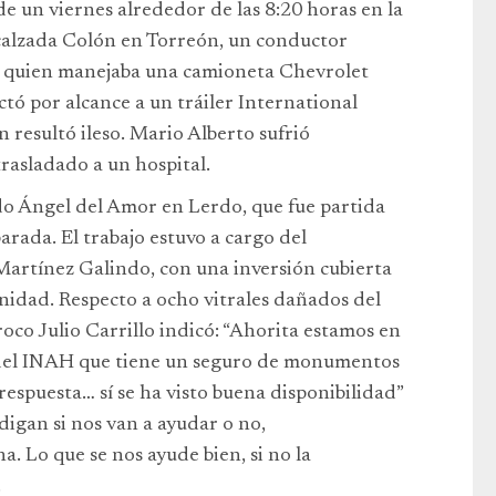
de un viernes alrededor de las 8:20 horas en la
 calzada Colón en Torreón, un conductor
s, quien manejaba una camioneta Chevrolet
ó por alcance a un tráiler International
 resultó ileso. Mario Alberto sufrió
trasladado a un hospital.
ado Ángel del Amor en Lerdo, que fue partida
parada. El trabajo estuvo a cargo del
artínez Galindo, con una inversión cubierta
nidad. Respecto a ocho vitrales dañados del
oco Julio Carrillo indicó: “Ahorita estamos en
 del INAH que tiene un seguro de monumentos
 respuesta… sí se ha visto buena disponibilidad”
digan si nos van a ayudar o no,
. Lo que se nos ayude bien, si no la
.