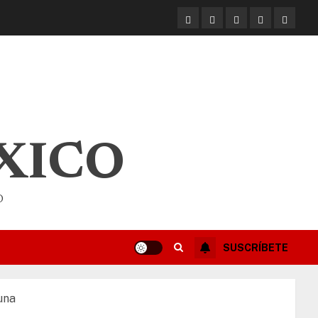
XICO
O
SUSCRÍBETE
una