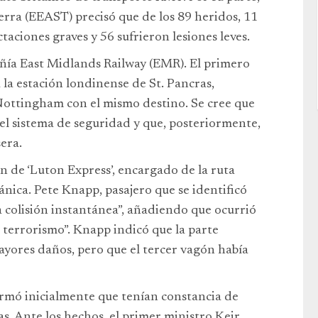
erra (EEAST) precisó que de los 89 heridos, 11
taciones graves y 56 sufrieron lesiones leves.
añía East Midlands Railway (EMR). El primero
 la estación londinense de St. Pancras,
Nottingham con el mismo destino. Se cree que
 el sistema de seguridad y que, posteriormente,
era.
n de ‘Luton Express’, encargado de la ruta
ánica. Pete Knapp, pasajero que se identificó
a colisión instantánea”, añadiendo que ocurrió
de terrorismo”. Knapp indicó que la parte
ayores daños, pero que el tercer vagón había
ormó inicialmente que tenían constancia de
s. Ante los hechos, el primer ministro Keir