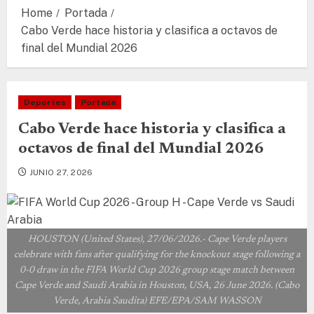
Home
Portada
Cabo Verde hace historia y clasifica a octavos de
final del Mundial 2026
Deportes
Portada
Cabo Verde hace historia y clasifica a
octavos de final del Mundial 2026
JUNIO 27, 2026
HOUSTON (United States), 27/06/2026.- Cape Verde players
celebrate with fans after qualifying for the knockout stage following a
0-0 draw in the FIFA World Cup 2026 group stage match between
Cape Verde and Saudi Arabia in Houston, USA, 26 June 2026. (Cabo
Verde, Arabia Saudita) EFE/EPA/SAM WASSON