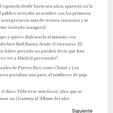
al española desde hacía seis años, apareció en la
l público invocaba su nombre con los primeros
e interpretaron más de treinta canciones y se
omo invitado inaugural.
o y quiero disfrutarla al máximo con
 declaró Bad Bunny desde el escenario. El
 sin haber perrado no pueden decir que han
ero ver a Madrid perreando!”.
ionales de Puerto Rico como Chuwi y Los
entes portaban una pava, el sombrero de paja
l disco ‘Debí tirar más fotos’, obra que se
ganar un Grammy al ‘Álbum del año’.
Siguiente