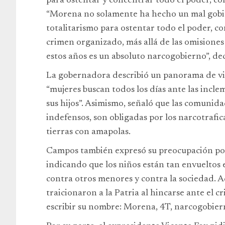
para ostentar y concentrar todo el poder, co
“Morena no solamente ha hecho un mal gobi
totalitarismo para ostentar todo el poder, c
crimen organizado, más allá de las omisiones
estos años es un absoluto narcogobierno”, dec
La gobernadora describió un panorama de v
“mujeres buscan todos los días ante las inclem
sus hijos”. Asimismo, señaló que las comunida
indefensos, son obligadas por los narcotrafic
tierras con amapolas.
Campos también expresó su preocupación por 
indicando que los niños están tan envueltos
contra otros menores y contra la sociedad. Ad
traicionaron a la Patria al hincarse ante el c
escribir su nombre: Morena, 4T, narcogobier