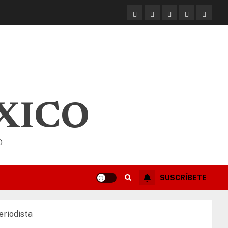
XICO
O
SUSCRÍBETE
eriodista