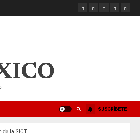
XICO
O
SUSCRÍBETE
o de la SICT