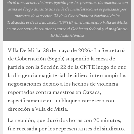
abrió una carpeta de investigación por los presuntas detonaciones con
arma de fuego durante una serie de manifestaciones organizadas por
maestros de la sección 22 de la Coordinadora Nacional de los
Trabajadores de la Educación (CNTE), en el municipio Villa de Mitla,
en un contexto de reuniones entre el Gobierno federal y el magisterio.
EFE/Jesús Méndez
Villa De Mitla, 28 de mayo de 2026.- La Secretaría
de Gobernación (Segob) suspendió la mesa de
justicia con la Sección 22 de la CNTE luego de que
la dirigencia magisterial decidiera interrumpir las
negociaciones debido a los hechos de violencia
reportados contra maestros en Oaxaca,
específicamente en un bloqueo carretero con
dirección a Villa de Mitla.
La reunión, que duró dos horas con 20 minutos,
fue recesada por los representantes del sindicato.