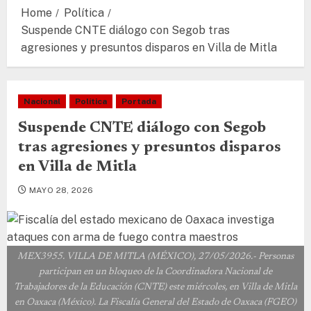
Home
Política
Suspende CNTE diálogo con Segob tras
agresiones y presuntos disparos en Villa de Mitla
Nacional
Política
Portada
Suspende CNTE diálogo con Segob
tras agresiones y presuntos disparos
en Villa de Mitla
MAYO 28, 2026
MEX3955. VILLA DE MITLA (MÉXICO), 27/05/2026.- Personas
participan en un bloqueo de la Coordinadora Nacional de
Trabajadores de la Educación (CNTE) este miércoles, en Villa de Mitla
en Oaxaca (México). La Fiscalía General del Estado de Oaxaca (FGEO)