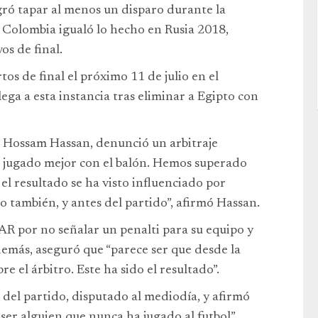
gró tapar al menos un disparo durante la
, Colombia igualó lo hecho en Rusia 2018,
s de final.
tos de final el próximo 11 de julio en el
lega a esta instancia tras eliminar a Egipto con
o, Hossam Hassan, denunció un arbitraje
os jugado mejor con el balón. Hemos superado
el resultado se ha visto influenciado por
o también, y antes del partido”, afirmó Hassan.
 VAR por no señalar un penalti para su equipo y
emás, aseguró que “parece ser que desde la
e el árbitro. Este ha sido el resultado”.
del partido, disputado al mediodía, y afirmó
ser alguien que nunca ha jugado al futbol”.