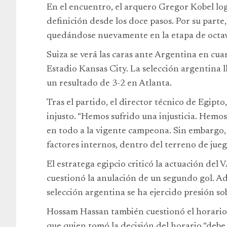
En el encuentro, el arquero Gregor Kobel lo
definición desde los doce pasos. Por su parte
quedándose nuevamente en la etapa de octavo
Suiza se verá las caras ante Argentina en cuar
Estadio Kansas City. La selección argentina l
un resultado de 3-2 en Atlanta.
Tras el partido, el director técnico de Egipt
injusto. “Hemos sufrido una injusticia. Hem
en todo a la vigente campeona. Sin embargo, 
factores internos, dentro del terreno de jueg
El estratega egipcio criticó la actuación del
cuestionó la anulación de un segundo gol. Ad
selección argentina se ha ejercido presión sobr
Hossam Hassan también cuestionó el horario 
que quien tomó la decisión del horario “debe 