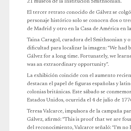
21 museos de la Institución Smithsonian.
El tercer retrato conocido de Gálvez se colgó
personaje histórico solo se conocen dos o tr
de Madrid y otro en la Casa de América en l
Taina Caragol, curadora del Smithsonian y or
dificultad para localizar la imagen: “We had 
Gálvez for a long time. Fortunately, we learne
was an extraordinary opportunity”.
La exhibición coincide con el aumento recien
destacan el papel de figuras españolas y lat
colonias británicas. Este sábado se conmemor
Estados Unidos, ocurrida el 4 de julio de 177
Teresa Valcarce, impulsora de la campaña pa
Gálvez, afirmó: “This is proof that we are fou
del reconocimiento, Valcarce señaló: “I’m no 