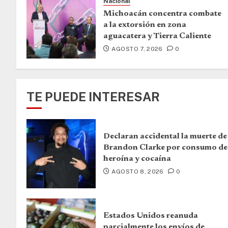
Nacional
Michoacán concentra combate
a la extorsión en zona
aguacatera y Tierra Caliente
AGOSTO 7, 2026
0
TE PUEDE INTERESAR
Declaran accidental la muerte de
Brandon Clarke por consumo de
heroína y cocaína
AGOSTO 8, 2026
0
Estados Unidos reanuda
parcialmente los envíos de