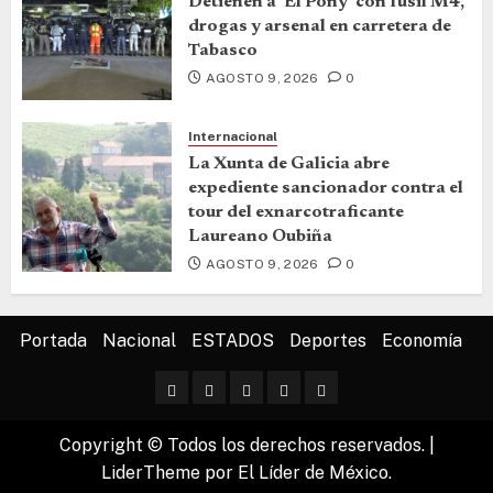
Detienen a ‘El Pony’ con fusil M4,
drogas y arsenal en carretera de
Tabasco
AGOSTO 9, 2026
0
Internacional
La Xunta de Galicia abre
expediente sancionador contra el
tour del exnarcotraficante
Laureano Oubiña
AGOSTO 9, 2026
0
Portada
Nacional
ESTADOS
Deportes
Economía
Copyright © Todos los derechos reservados.
|
LiderTheme
por El Líder de México.