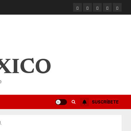
XICO
O
SUSCRÍBETE
.