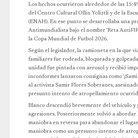
Los hechos ocurrieron alrededor de las 15:49 
del Centro Cultural Ollin Yoliztli y de la Es
(ENAH). En ese punto se desarrollaba una pr
Antimundialista bajo el nombre ‘Reta AntiFIF
la Copa Mundial de Futbol 2026.
Según el legislador, la camioneta en la que via
familiares fue rodeada, bloqueada y golpeada
unidad fue pintada con aerosol y recibió impa
inconformes lanzaron consignas como ‘¡Samir vi
al activista Samir Flores Soberanes, asesinad
presunto intento de atropellamiento ocurrid
Blanco descendió brevemente del vehículo y p
agresiones. Posteriormente volvió a abordar l
maniobra en reversa para abandonar el lugar.
maniobra como un presunto intento de atrop