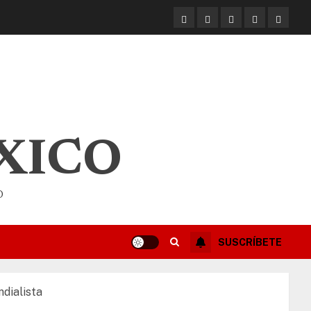
XICO
O
SUSCRÍBETE
dialista