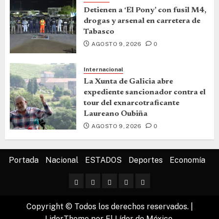
Detienen a ‘El Pony’ con fusil M4,
drogas y arsenal en carretera de
Tabasco
AGOSTO 9, 2026
0
Internacional
La Xunta de Galicia abre
expediente sancionador contra el
tour del exnarcotraficante
Laureano Oubiña
AGOSTO 9, 2026
0
Portada
Nacional
ESTADOS
Deportes
Economía
Copyright © Todos los derechos reservados.
|
LiderTheme
por El Líder de México.