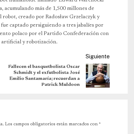
 robot humanoide llamado ‘Edward Warchocki’
ia, acumulando más de 1,500 millones de
 El robot, creado por Radosław Grzelaczyk y
ue captado persiguiendo a tres jabalíes por
lamento polaco por el Partido Confederación con
rtificial y robotización.
Siguiente
Fallecen el basquetbolista Oscar
Schmidt y el exfutbolista José
Emilio Santamaría; recuerdan a
Patrick Muldoon
a.
Los campos obligatorios están marcados con
*