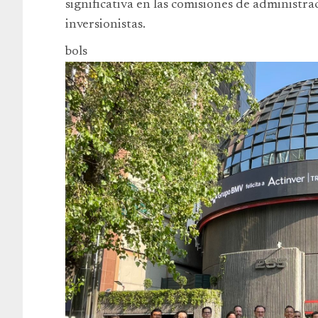
significativa en las comisiones de administra
inversionistas.
bols